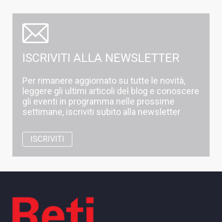
ISCRIVITI ALLA NEWSLETTER
Per rimanere aggiornato su tutte le novità,
leggere gli ultimi articoli del blog e conoscere
gli eventi in programma nelle prossime
settimane, iscriviti subito alla newsletter
ISCRIVITI